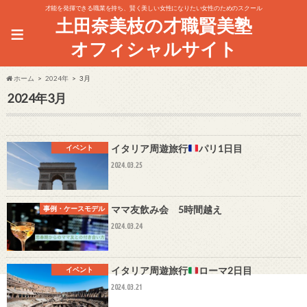
才能を発揮できる職業を持ち、賢く美しい女性になりたい女性のためのスクール
土田奈美枝の才職賢美塾
≡
オフィシャルサイト
ホーム
2024年
3月
2024年3月
イタリア周遊旅行
パリ1日目
イベント
2024.03.25
ママ友飲み会 5時間越え
事例・ケースモデル
2024.03.24
イタリア周遊旅行
ローマ2日目
イベント
2024.03.21