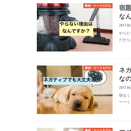
宿
事例・ケースモデル
な
2017.06
やりた
だから
ネ
事例・ケースモデル
な
2017.06
明るく
ーーく
事例・ケースモデル