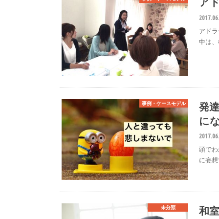
ア
2017.06
アドラ
中は、
発
事例・ケースモデル
に
2017.06
頭でわ
に妄想
和
未分類