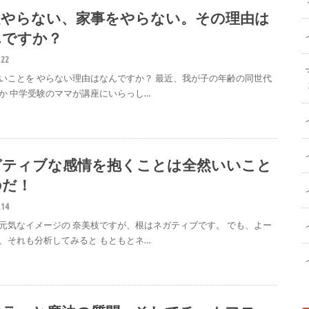
題やらない、家事をやらない。その理由は
んですか？
.22
いことを やらない理由はなんですか？ 最近、我が子の年齢の同世代
か 中学受験のママが講座にいらっし…
ガティブな感情を抱くことは全然いいこと
のだ！
.14
元気なイメージの 奈美枝ですが、根はネガティブです。 でも、よー
、それも分析してみると もともとネ…