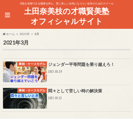
才能を発揮できる職業を持ち、賢く美しい女性になりたい女性のためのスクール
土田奈美枝の才職賢美塾
≡
オフィシャルサイト
ホーム
2021年
3月
2021年3月
ジェンダー平等問題を乗り越えろ！
事例・ケースモデル
2021.03.29
悶々として苦しい時の解決策
事例・ケースモデル
2021.03.22