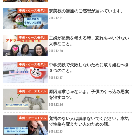
奈美枝の講座のご感想が届いています。
事例・ケースモデル
2016.12.21
主婦が起業を考える時、忘れちゃいけない
事例・ケースモデル
大事なこと。
2016.12.20
中学受験で失敗しないために取り組むべき
事例・ケースモデル
３つのこと。
2016.12.17
原因追求じゃないよ。子供の引っ込み思案
事例・ケースモデル
を治すコツ。
2016.12.16
覚悟のない人は読まないでください。本気
事例・ケースモデル
で性格を変えたい人のための話。
2016.12.15