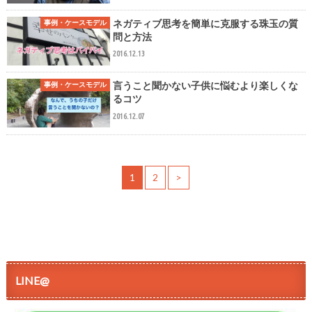
ネガティブ思考を簡単に克服する珠玉の質
事例・ケースモデル
問と方法
2016.12.13
言うこと聞かない子供に悩むより楽しくな
事例・ケースモデル
るコツ
2016.12.07
1
2
>
LINE@