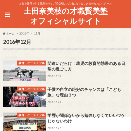
才能を発揮できる職業を持ち、賢く美しい女性になりたい女性のためのスクール
土田奈美枝の才職賢美塾
≡
オフィシャルサイト
ホーム
2016年
12月
2016年12月
間違いだらけ！幼児の教育的効果のある日
事例・ケースモデル
常の過ごし方
2016.12.30
子供の自立の絶好のチャンスは「こども
事例・ケースモデル
旅」な理由３つ
2016.12.29
学歴が関係ないから勉強しなくていいワケ
事例・ケースモデル
じゃないわけ
2016.12.22