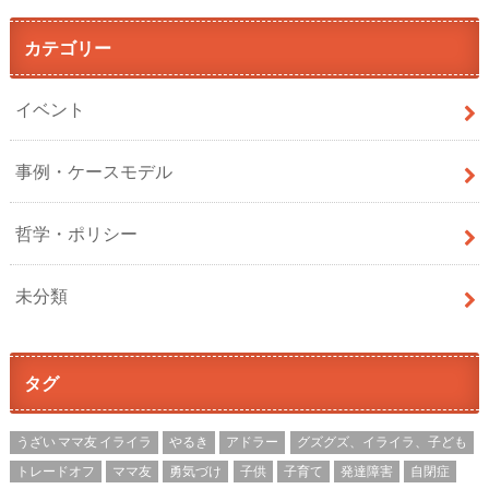
カテゴリー
イベント
事例・ケースモデル
哲学・ポリシー
未分類
タグ
うざい ママ友 イライラ
やるき
アドラー
グズグズ、イライラ、子ども
トレードオフ
ママ友
勇気づけ
子供
子育て
発達障害
自閉症