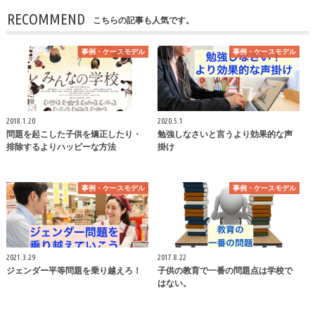
RECOMMEND
こちらの記事も人気です。
事例・ケースモデル
事例・ケースモデル
2018.1.20
2020.5.1
問題を起こした子供を矯正したり・
勉強しなさいと言うより効果的な声
排除するよりハッピーな方法
掛け
事例・ケースモデル
事例・ケースモデル
2021.3.29
2017.8.22
ジェンダー平等問題を乗り越えろ！
子供の教育で一番の問題点は学校で
はない。