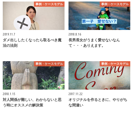
事例・ケースモデル
事例・ケースモデル
2019.11.7
2018.8.16
ダメ出ししたくなったら取るべき魔
長男長女がうまく愛せないなん
法の法則
て・・・ありえます。
事例・ケースモデル
事例・ケースモデル
2018.1.15
2017.11.22
対人関係が難しい、わからないと思
オリジナルを作るときに、やりがち
う時にオススメの解決策
な間違い