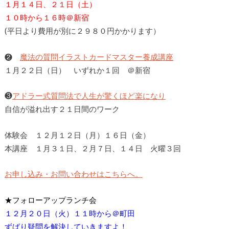
１月１４日、２１日（土）
１０時から１６時＠新宿
(平日より費用が別に２９８０円かかります）
❷
魔法の質問イラストカードマスター養成講座
１月２２日（日） いずれか１回 ＠新宿
❸
アドラー式質問法で人生が驚くほど楽になり
自信が溢れ出す２１日間のワーク
体験会 １２月１２日（月）１６日（金）
本講座 １月３１日、２月７日、１４日 火曜３回
お申し込み・お問い合わせはこちらへ。
★フォローアップランチ会
１２月２０日（火）１１時から＠町田
ずばり疑問を解決していきますよ！