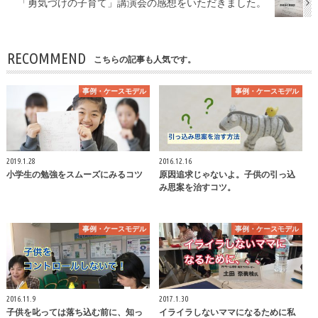
「勇気づけの子育て」講演会の感想をいただきました。
RECOMMEND
こちらの記事も人気です。
事例・ケースモデル
事例・ケースモデル
2019.1.28
2016.12.16
小学生の勉強をスムーズにみるコツ
原因追求じゃないよ。子供の引っ込
み思案を治すコツ。
事例・ケースモデル
事例・ケースモデル
2016.11.9
2017.1.30
子供を叱っては落ち込む前に、知っ
イライラしないママになるために私