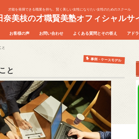
才能を発揮できる職業を持ち、賢く美しい女性になりたい女性のためのスクール
田奈美枝の才職賢美塾オフィシャルサ
お客様の声
お問い合わせ
よくある質問とその答え
アドラ
のワーク
M講座
講座
法の質問
ラクター
マスター
21 日間のワーク ご卒業の方の感想
２１日間のワーク 体験会の感想
勇気づけELM講座 お客様の声
ELMリーダー養成講座 お客様の声
キッズインストラクター養成講座
こと
お客様の声
事例・ケースモデル
こと