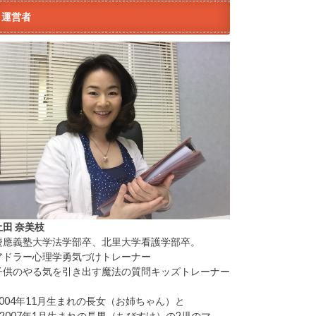
運営者
土田 奈美枝
慶應義塾大学法学部卒、北里大学看護学部卒。
アドラー心理学勇気づけトレーナー
子供のやる気を引き出す魔法の質問キッズトレーナー
2004年11月生まれの長女（お姉ちゃん）と
2007年1月生まれの長男（ちびすけ）の2児のマ