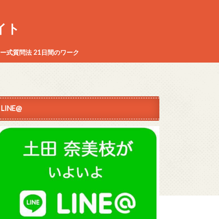
イト
ー式質問法 21日間のワーク
LINE@