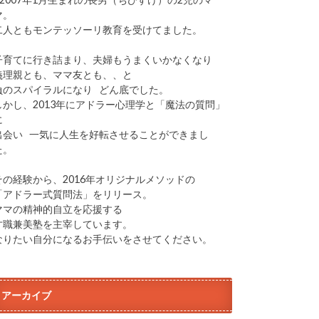
マ。
二人ともモンテッソーリ教育を受けてました。
子育てに行き詰まり、夫婦もうまくいかなくなり
義理親とも、ママ友とも、、と
負のスパイラルになり どん底でした。
しかし、2013年にアドラー心理学と「魔法の質問」
に
出会い 一気に人生を好転させることができまし
た。
その経験から、2016年オリジナルメソッドの
「アドラー式質問法」をリリース。
ママの精神的自立を応援する
才職兼美塾を主宰しています。
なりたい自分になるお手伝いをさせてください。
アーカイブ