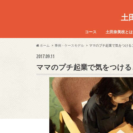
土
コース
土田奈美枝とは
アドラー式質問法 21日間
アドラー心理学勇気づけEL
勇気づけELMリーダー養成
子供のやる気を引き出す魔
魔法の質問キッズインスト
魔法の質問イラストカード
ホーム
事例・ケースモデル
ママのプチ起業で気をつける
養成講座
養成講座
2017.09.11
ママのプチ起業で気をつける