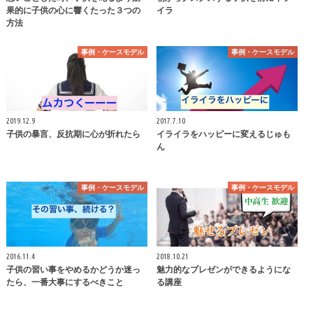
果的に子供の心に響くたった３つの
イラ
方法
事例・ケースモデル
事例・ケースモデル
2019.12.9
2017.7.10
子供の暴言、反抗期に心が折れたら
イライラをハッピーに変えるじゅも
ん
事例・ケースモデル
事例・ケースモデル
2016.11.4
2018.10.21
子供の習い事をやめるかどうか迷っ
魅力的なプレゼンができるようにな
たら、一番大事にするべきこと
る講座