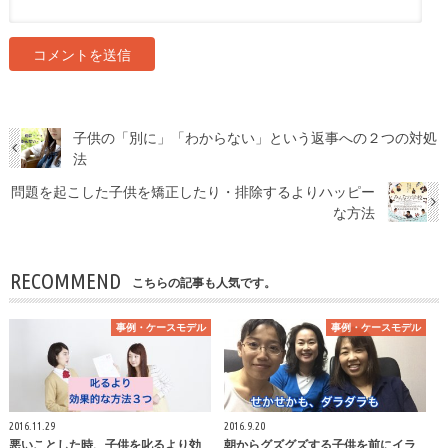
子供の「別に」「わからない」という返事への２つの対処
法
問題を起こした子供を矯正したり・排除するよりハッピー
な方法
RECOMMEND
こちらの記事も人気です。
事例・ケースモデル
事例・ケースモデル
2016.11.29
2016.9.20
悪いことした時、子供を叱るより効
朝からグズグズする子供を前にイラ