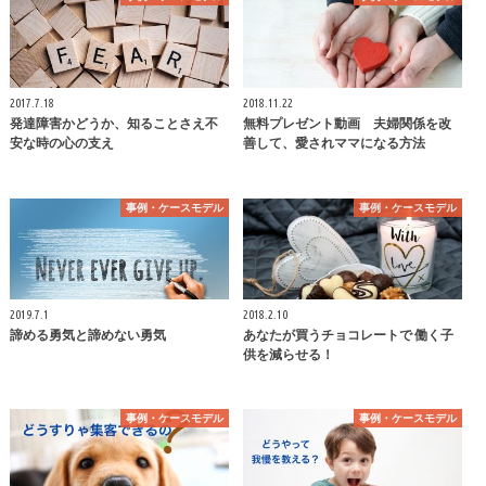
2017.7.18
2018.11.22
発達障害かどうか、知ることさえ不
無料プレゼント動画 夫婦関係を改
安な時の心の支え
善して、愛されママになる方法
事例・ケースモデル
事例・ケースモデル
2019.7.1
2018.2.10
諦める勇気と諦めない勇気
あなたが買うチョコレートで 働く子
供を減らせる！
事例・ケースモデル
事例・ケースモデル