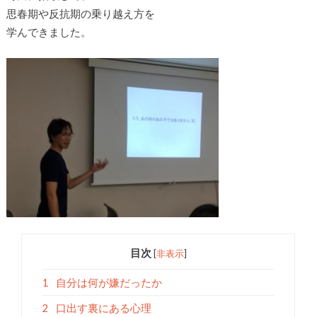
思春期や反抗期の乗り越え方を
学んできました。
目次
[
非表示
]
1
自分は何が嫌だったか
2
口出す裏にある心理