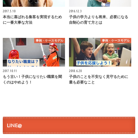
2017.5.10
2016.12.3
本当に喜ばれる集客を実現するため
子供の学力よりも将来、必要になる
に一番大事な方法
自制心の育て方とは
事例・ケースモデル
事例・ケースモデル
2017.10.11
2018.6.20
もう古い！子供になりたい職業を聞
子供のことを不安なく見守るために
くのはやめよう！
最も必要なこと
LINE@