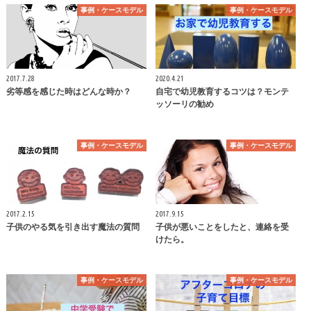
事例・ケースモデル
事例・ケースモデル
2017.7.28
2020.4.21
劣等感を感じた時はどんな時か？
自宅で幼児教育するコツは？モンテ
ッソーリの勧め
事例・ケースモデル
事例・ケースモデル
2017.2.15
2017.9.15
子供のやる気を引き出す魔法の質問
子供が悪いことをしたと、連絡を受
けたら。
事例・ケースモデル
事例・ケースモデル