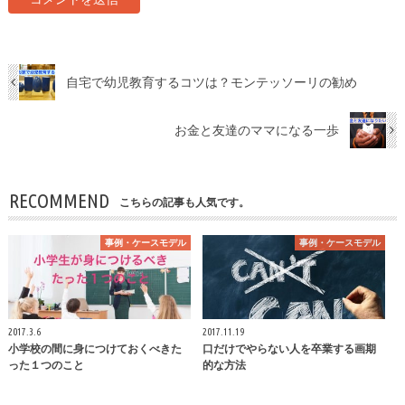
自宅で幼児教育するコツは？モンテッソーリの勧め
お金と友達のママになる一歩
RECOMMEND
こちらの記事も人気です。
事例・ケースモデル
事例・ケースモデル
2017.3.6
2017.11.19
小学校の間に身につけておくべきた
口だけでやらない人を卒業する画期
った１つのこと
的な方法