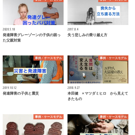
2020.5.18
2017.8.4
発達障害グレーゾーンの子供の困っ
失う悲しみの乗り越え方
た父親対策
事例・ケースモデル
事例・ケースモデル
2019.10.12
2018.9.27
発達障害の子供と震災
本田健 × マツダミヒロ から見えて
きたもの
事例・ケースモデル
事例・ケースモデル