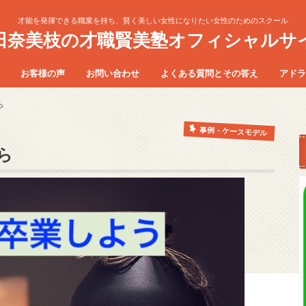
才能を発揮できる職業を持ち、賢く美しい女性になりたい女性のためのスクール
田奈美枝の才職賢美塾オフィシャルサ
お客様の声
お問い合わせ
よくある質問とその答え
アドラ
のワーク
M講座
講座
法の質問
ラクター
マスター
21 日間のワーク ご卒業の方の感想
２１日間のワーク 体験会の感想
勇気づけELM講座 お客様の声
ELMリーダー養成講座 お客様の声
キッズインストラクター養成講座
ら
お客様の声
事例・ケースモデル
ら