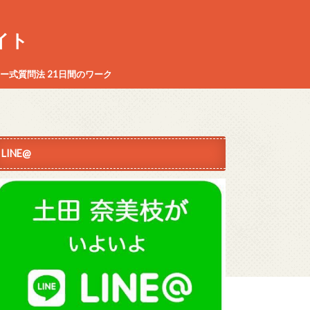
イト
ー式質問法 21日間のワーク
LINE@