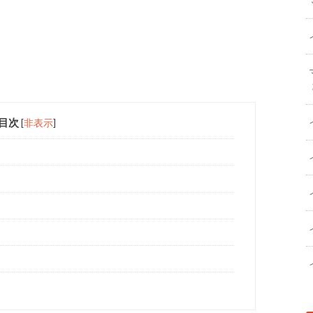
目次
[
非表示
]
問