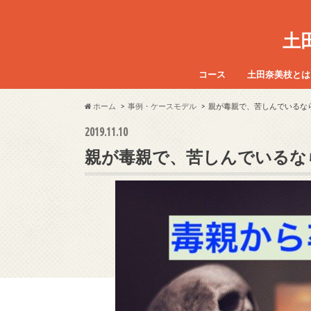
土
コース
土田奈美枝とは
アドラー式質問法 21日間
アドラー心理学勇気づけEL
勇気づけELMリーダー養成
子供のやる気を引き出す魔
魔法の質問キッズインスト
魔法の質問イラストカード
ホーム
事例・ケースモデル
親が毒親で、苦しんでいるな
養成講座
養成講座
2019.11.10
親が毒親で、苦しんでいるな