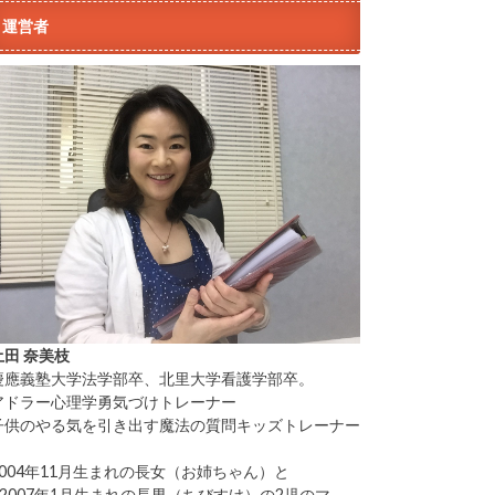
運営者
土田 奈美枝
慶應義塾大学法学部卒、北里大学看護学部卒。
アドラー心理学勇気づけトレーナー
子供のやる気を引き出す魔法の質問キッズトレーナー
2004年11月生まれの長女（お姉ちゃん）と
2007年1月生まれの長男（ちびすけ）の2児のマ