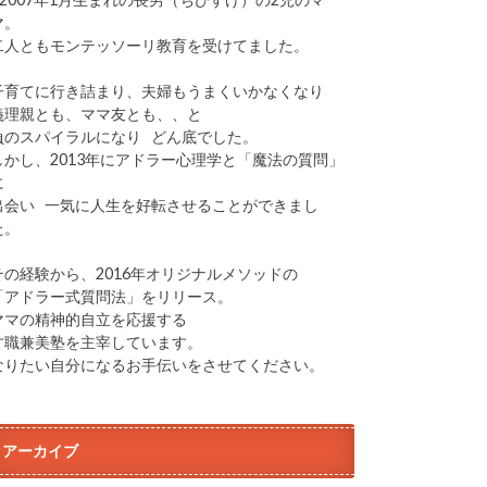
マ。
二人ともモンテッソーリ教育を受けてました。
子育てに行き詰まり、夫婦もうまくいかなくなり
義理親とも、ママ友とも、、と
負のスパイラルになり どん底でした。
しかし、2013年にアドラー心理学と「魔法の質問」
に
出会い 一気に人生を好転させることができまし
た。
その経験から、2016年オリジナルメソッドの
「アドラー式質問法」をリリース。
ママの精神的自立を応援する
才職兼美塾を主宰しています。
なりたい自分になるお手伝いをさせてください。
アーカイブ