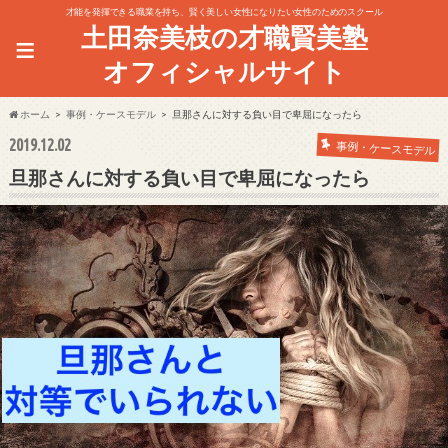
才能を発揮できる職業を持ち、賢く美しい女性になりたい女性のためのスクール
土田奈美枝の才職賢美塾
≡
オフィシャルサイト
ホーム
事例・ケースモデル
旦那さんに対する負い目で卑屈になったら
2019.12.02
事例・ケースモデル
旦那さんに対する負い目で卑屈になったら