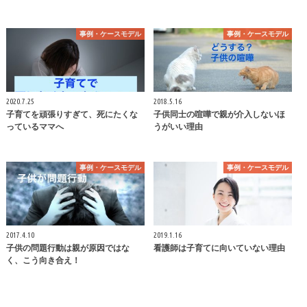
事例・ケースモデル
事例・ケースモデル
2020.7.25
2018.5.16
子育てを頑張りすぎて、死にたくな
子供同士の喧嘩で親が介入しないほ
っているママへ
うがいい理由
事例・ケースモデル
事例・ケースモデル
2017.4.10
2019.1.16
子供の問題行動は親が原因ではな
看護師は子育てに向いていない理由
く、こう向き合え！